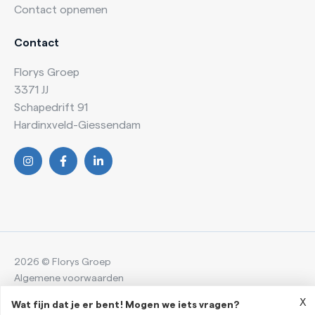
Contact opnemen
Contact
Florys Groep
3371 JJ
Schapedrift 91
Hardinxveld-Giessendam
2026 © Florys Groep
Algemene voorwaarden
Privacyverklaring
X
Wat fijn dat je er bent! Mogen we iets vragen?
Onderdeel van
Florys Groep