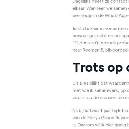
Dagelijks heeft zij contac
elkaar. Wanneer we samen e
een liedje in de WhatsApp-
Juist die kleine momenten
bewust gezocht en collega’
“Tijdens zo’n bezoek probe
naar Roemenië, bijvoorbee
Trots op 
Uit alles blijkt dat waarder
met wie ik samenwerk, op d
vooral op de mensen die mi
Na bijna twaalf jaar bij Int
van de Florys Groep. Ik wee
is. Daarom wil ik hier graa