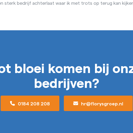
n sterk bedrijf achterlaat waar ik met trots op terug kan kijken
ot bloei komen bij on
bedrijven?
0184 208 208
hr@florysgroep.nl