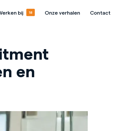
erken bij
Onze verhalen
Contact
res
Open sollicitatie
uitment
en en