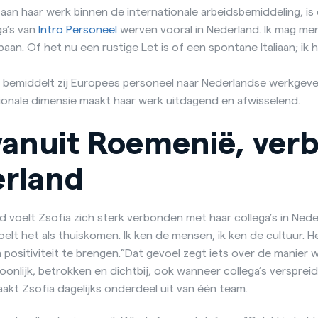
 aan haar werk binnen de internationale arbeidsbemiddeling, is
ga’s van
Intro Personeel
werven vooral in Nederland. Ik mag me
aan. Of het nu een rustige Let is of een spontane Italiaan; ik 
 bemiddelt zij Europees personeel naar Nederlandse werkgeve
ationale dimensie maakt haar werk uitdagend en afwisselend.
anuit Roemenië, ver
rland
voelt Zsofia zich sterk verbonden met haar collega’s in Nederla
elt het als thuiskomen. Ik ken de mensen, ik ken de cultuur. He
n positiviteit te brengen.”Dat gevoel zegt iets over de manier
nlijk, betrokken en dichtbij, ook wanneer collega’s verspreid 
akt Zsofia dagelijks onderdeel uit van één team.