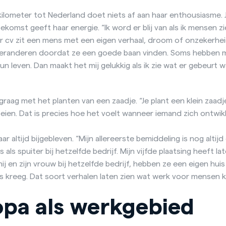
kilometer tot Nederland doet niets af aan haar enthousiasme. 
komst geeft haar energie. “Ik word er blij van als ik mensen z
er cv zit een mens met een eigen verhaal, droom of onzekerhei
veranderen doordat ze een goede baan vinden. Soms hebben 
un leven. Dan maakt het mij gelukkig als ik zie wat er gebeurt
graag met het planten van een zaadje. “Je plant een klein zaadje
ien. Dat is precies hoe het voelt wanneer iemand zich ontwik
r altijd bijgebleven. “Mijn allereerste bemiddeling is nog altij
ls spuiter bij hetzelfde bedrijf. Mijn vijfde plaatsing heeft la
j en zijn vrouw bij hetzelfde bedrijf, hebben ze een eigen huis 
jds kreeg. Dat soort verhalen laten zien wat werk voor mensen 
opa als werkgebied