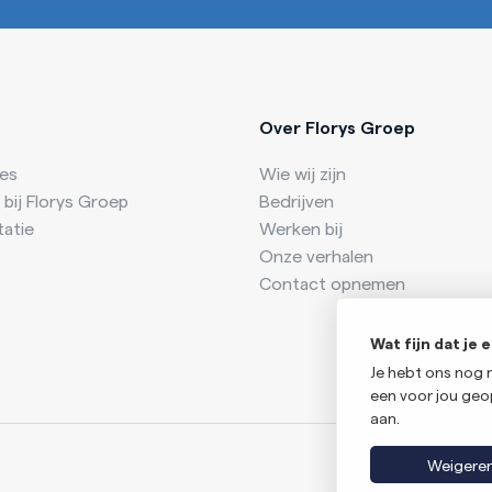
Over Florys Groep
res
Wie wij zijn
 bij Florys Groep
Bedrijven
tatie
Werken bij
Onze verhalen
Contact opnemen
Wat fijn dat je
Je hebt ons nog 
een voor jou geop
aan.
Weigere
Algemene voor