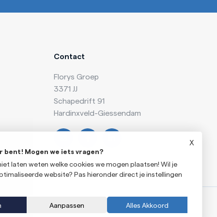
Contact
Florys Groep
3371 JJ
Schapedrift 91
Hardinxveld-Giessendam
X
 er bent! Mogen we iets vragen?
niet laten weten welke cookies we mogen plaatsen! Wil je
timaliseerde website? Pas hieronder direct je instellingen
n
Aanpassen
Alles Akkoord
waarden
Privacyverklaring
Onderdeel van
Florys Groep