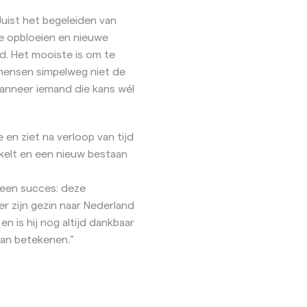
Juist het begeleiden van
ie opbloeien en nieuwe
d. Het mooiste is om te
mensen simpelweg niet de
 wanneer iemand die kans wél
 en ziet na verloop van tijd
kelt en een nieuw bestaan
d een succes: deze
ter zijn gezin naar Nederland
en is hij nog altijd dankbaar
kan betekenen.”