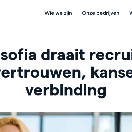
Wie we zijn
Onze bedrijven
W
 verhaal
Missie & Visie
Onze vacatu
sofia draait recr
ernemen met een hoger doel
Cultuurhandboek
Stage lopen
ertrouwen, kans
verbinding