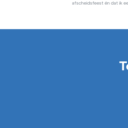
afscheidsfeest én dat ik ee
T