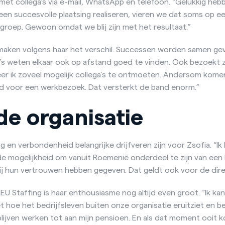
t met collega’s via e-mail, WhatsApp en telefoon. “Gelukkig he
en succesvolle plaatsing realiseren, vieren we dat soms op ee
groep. Gewoon omdat we blij zijn met het resultaat.”
 maken volgens haar het verschil. Successen worden samen gev
s weten elkaar ook op afstand goed te vinden. Ook bezoekt zi
er ik zoveel mogelijk collega’s te ontmoeten. Andersom komen
ld voor een werkbezoek. Dat versterkt de band enorm.”
de organisatie
ing en verbondenheid belangrijke drijfveren zijn voor Zsofia. “Ik
e mogelijkheid om vanuit Roemenië onderdeel te zijn van een
j hun vertrouwen hebben gegeven. Dat geldt ook voor de dire
ro EU Staffing is haar enthousiasme nog altijd even groot. “Ik kan
t hoe het bedrijfsleven buiten onze organisatie eruitziet en b
g blijven werken tot aan mijn pensioen. En als dat moment ooit