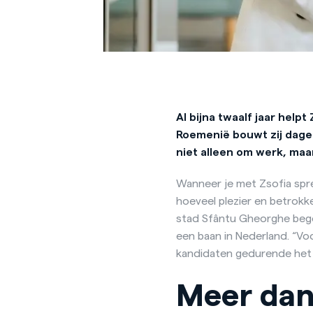
Al bijna twaalf jaar help
Roemenië bouwt zij dagel
niet alleen om werk, maa
Wanneer je met Zsofia spre
hoeveel plezier en betrokke
stad Sfântu Gheorghe begel
een baan in Nederland. “Voo
kandidaten gedurende het h
Meer dan 