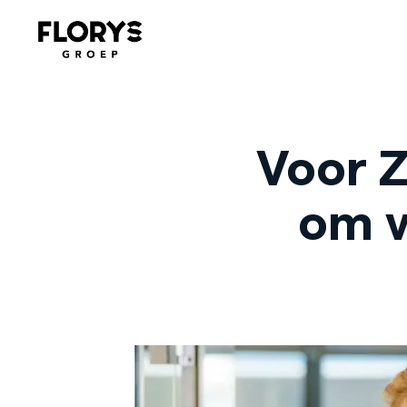
Ons
Voor Z
Ond
om v