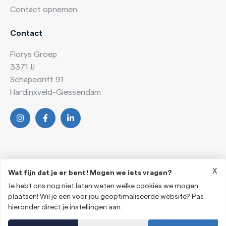
Contact opnemen
Contact
Florys Groep
3371 JJ
Schapedrift 91
Hardinxveld-Giessendam
X
Wat fijn dat je er bent! Mogen we iets vragen?
Je hebt ons nog niet laten weten welke cookies we mogen
2026 © Florys Groep
plaatsen! Wil je een voor jou geoptimaliseerde website? Pas
Algemene voorwaarden
hieronder direct je instellingen aan.
Privacyverklaring
Onderdeel van
Florys Groep