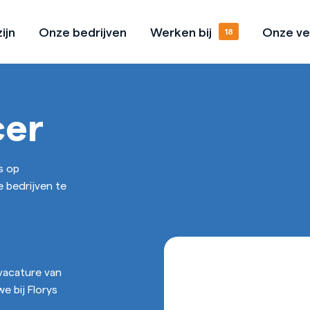
ijn
Onze bedrijven
Werken bij
Onze ve
Missie & Visie
Onze vacatures
Open sollicitatie
cer
l
Cultuurhandboek
Stage lopen
s op
e bedrijven te
vacature van
we bij Florys