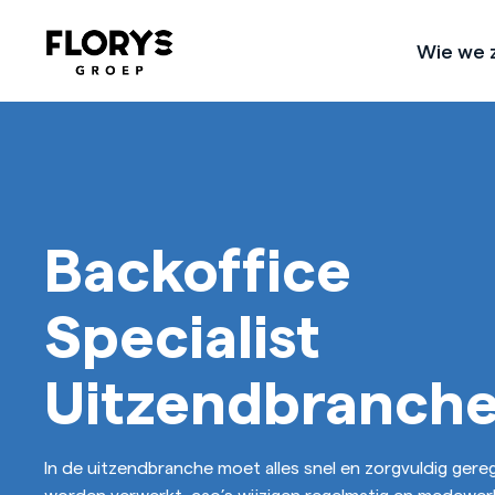
Wie we z
Ons verhaal
Ondernemen met een hoger doe
Backoffice
Specialist
Uitzendbranch
In de uitzendbranche moet alles snel en zorgvuldig gereg
worden verwerkt, cao’s wijzigen regelmatig en medewer