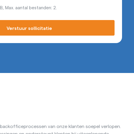
, Max. aantal bestanden: 2.
Verstuur sollicitatie
e backofficeprocessen van onze klanten soepel verlopen.
passingen en ondersteunt klanten bij uiteenlopende