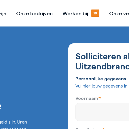
ijn
Onze bedrijven
Werken bij
Onze ve
Missie & Visie
Onze vacatures
Open sollicitatie
l
Cultuurhandboek
Stage lopen
Solliciteren a
Uitzendbran
Persoonlijke gegevens
Vul hier jouw gegevens in 
e
Voornaam
*
eld zijn. Uren
kers rekenen