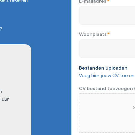
E-mailadres
*
t?
Woonplaats
*
Bestanden uploaden
Voeg hier jouw CV toe en 
CV bestand toevoegen (
n
 uur