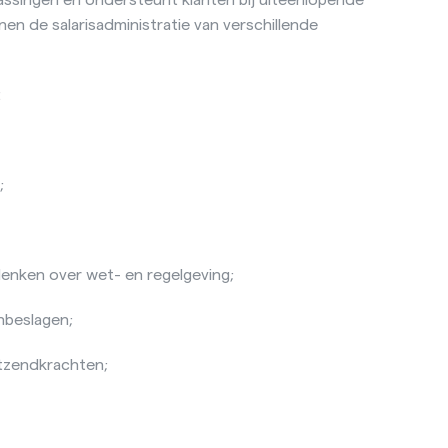
nnen de salarisadministratie van verschillende
:
;
enken over wet- en regelgeving;
nbeslagen;
itzendkrachten;