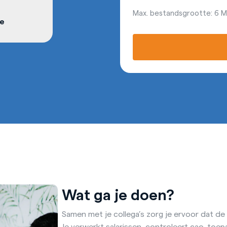
Max. bestandsgrootte: 6 MB
e
Wat ga je doen?
Samen met je collega’s zorg je ervoor dat d
Je verwerkt salarissen, controleert cao-toe