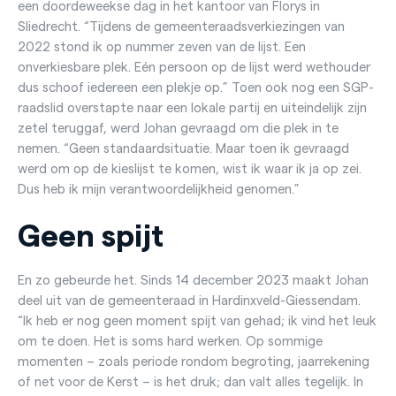
een doordeweekse dag in het kantoor van Florys in
Sliedrecht. “Tijdens de gemeenteraadsverkiezingen van
2022 stond ik op nummer zeven van de lijst. Een
onverkiesbare plek. Eén persoon op de lijst werd wethouder
dus schoof iedereen een plekje op.” Toen ook nog een SGP-
raadslid overstapte naar een lokale partij en uiteindelijk zijn
zetel teruggaf, werd Johan gevraagd om die plek in te
nemen. “Geen standaardsituatie. Maar toen ik gevraagd
werd om op de kieslijst te komen, wist ik waar ik ja op zei.
Dus heb ik mijn verantwoordelijkheid genomen.”
Geen spijt
En zo gebeurde het. Sinds 14 december 2023 maakt Johan
deel uit van de gemeenteraad in Hardinxveld-Giessendam.
“Ik heb er nog geen moment spijt van gehad; ik vind het leuk
om te doen. Het is soms hard werken. Op sommige
momenten – zoals periode rondom begroting, jaarrekening
of net voor de Kerst – is het druk; dan valt alles tegelijk. In